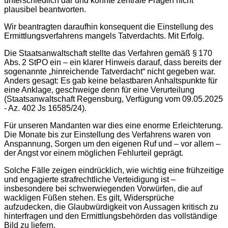
unterschiedlich dar und konnte zentrale Fragen nicht
plausibel beantworten.
Wir beantragten daraufhin konsequent die Einstellung des
Ermittlungsverfahrens mangels Tatverdachts. Mit Erfolg.
Die Staatsanwaltschaft stellte das Verfahren gemäß § 170
Abs. 2 StPO ein – ein klarer Hinweis darauf, dass bereits der
sogenannte „hinreichende Tatverdacht“ nicht gegeben war.
Anders gesagt: Es gab keine belastbaren Anhaltspunkte für
eine Anklage, geschweige denn für eine Verurteilung
(Staatsanwaltschaft Regensburg, Verfügung vom 09.05.2025
- Az. 402 Js 16585/24).
Für unseren Mandanten war dies eine enorme Erleichterung.
Die Monate bis zur Einstellung des Verfahrens waren von
Anspannung, Sorgen um den eigenen Ruf und – vor allem –
der Angst vor einem möglichen Fehlurteil geprägt.
Solche Fälle zeigen eindrücklich, wie wichtig eine frühzeitige
und engagierte strafrechtliche Verteidigung ist –
insbesondere bei schwerwiegenden Vorwürfen, die auf
wackligen Füßen stehen. Es gilt, Widersprüche
aufzudecken, die Glaubwürdigkeit von Aussagen kritisch zu
hinterfragen und den Ermittlungsbehörden das vollständige
Bild zu liefern.