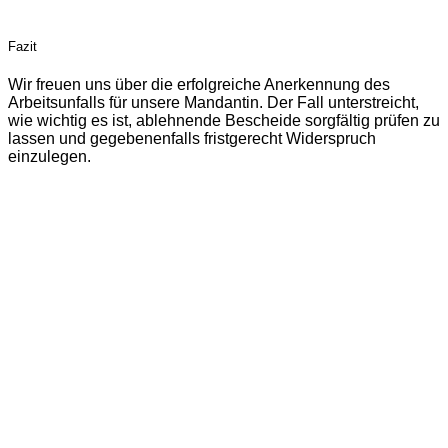
Fazit
Wir freuen uns über die erfolgreiche Anerkennung des
Arbeitsunfalls für unsere Mandantin. Der Fall unterstreicht,
wie wichtig es ist, ablehnende Bescheide sorgfältig prüfen zu
lassen und gegebenenfalls fristgerecht Widerspruch
einzulegen.
Sollten auch Sie eine ablehnende Entscheidung Ihrer
Berufsgenossenschaft
erhalten haben, empfiehlt sich eine
frühzeitige rechtliche Prüfung. Häufig bestehen bessere
Erfolgsaussichten, als es auf den ersten Blick scheint.
Zurück
Weiter
Das könnte Sie auch interessieren:
Untätigkeitsklage beschleunigt das
Widerspruchsverfahren